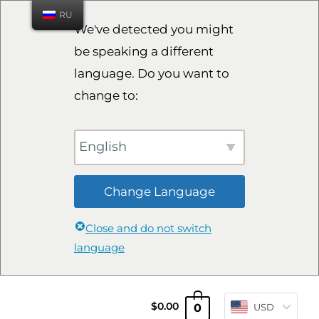
RU
We've detected you might
be speaking a different
language. Do you want to
change to:
English
Change Language
Close and do not switch
language
0
$
0.00
USD