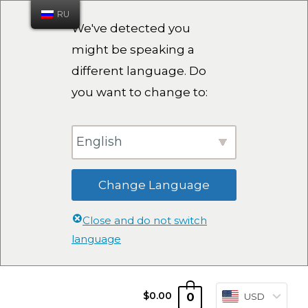
RU
We've detected you
might be speaking a
different language. Do
you want to change to:
English
Change Language
Close and do not switch
language
0
$
0.00
USD