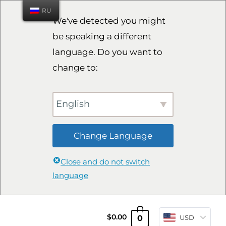
RU
We've detected you might
be speaking a different
language. Do you want to
change to:
English
Change Language
Close and do not switch
language
0
$
0.00
USD