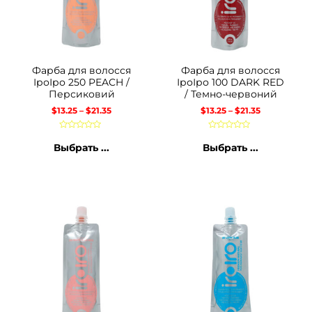
Фарба для волосся
Фарба для волосся
ІроІро 250 PEACH /
ІроІро 100 DARK RED
Персиковий
/ Темно-червоний
$
13.25
–
$
21.35
$
13.25
–
$
21.35
Оценка
Оценка
0
0
Выбрать ...
Выбрать ...
из
из
5
5