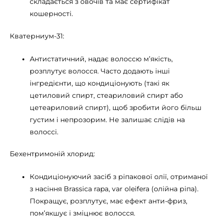
складається з овочів та має сертифікат
кошерності.
Кватерниум-31:
Антистатичний, надає волоссю м’якість,
розплутує волосся. Часто додають інші
інгредієнти, що кондиціонують (такі як
цетиловий спирт, стеариловий спирт або
цетеариловий спирт), щоб зробити його більш
густим і непрозорим. Не залишає слідів на
волоссі.
Бехентримоній хлорид:
Кондиціонуючий засіб з ріпакової олії, отриманої
з насіння Brassica rapa, var oleifera (олійна ріпа).
Покращує, розплутує, має ефект анти-фриз,
пом’якшує і зміцнює волосся.