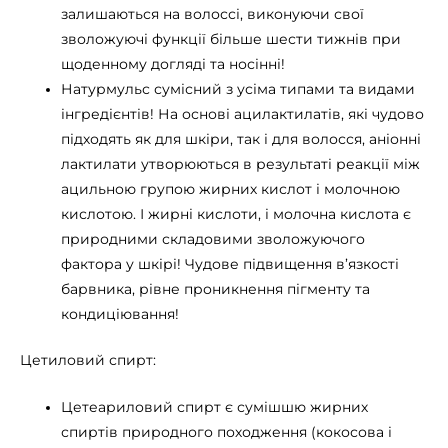
залишаються на волоссі, виконуючи свої
зволожуючі функції більше шести тижнів при
щоденному догляді та носінні!
Натурмульс сумісний з усіма типами та видами
інгредієнтів! На основі ацилактилатів, які чудово
підходять як для шкіри, так і для волосся, аніонні
лактилати утворюються в результаті реакції між
ацильною групою жирних кислот і молочною
кислотою. І жирні кислоти, і молочна кислота є
природними складовими зволожуючого
фактора у шкірі! Чудове підвищення в’язкості
барвника, рівне проникнення пігменту та
кондиціювання!
Цетиловий спирт:
Цетеариловий спирт є сумішшю жирних
спиртів природного походження (кокосова і