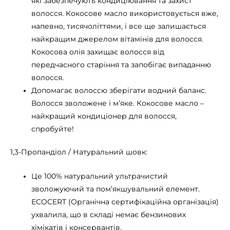
які забезпечують кондиціювання та захист
волосся. Кокосове масло використовується вже,
напевно, тисячоліттями, і все ще залишається
найкращим джерелом вітамінів для волосся.
Кокосова олія захищає волосся від
передчасного старіння та запобігає випаданню
волосся.
Допомагає волоссю зберігати водний баланс.
Волосся зволожене і м’яке. Кокосове масло –
найкращий кондиціонер для волосся,
спробуйте!
1,3-Пропандіол / Натуральний шовк:
Це 100% натуральний ультрачистий
зволожуючий та пом’якшувальний елемент.
ECOCERT (Органічна сертифікаційна організація)
ухвалила, що в складі немає бензинових
хімікатів і консервантів.