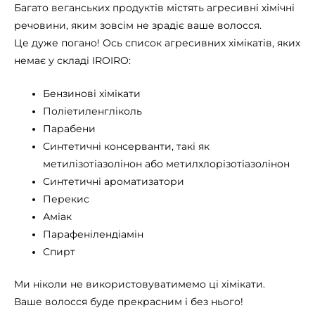
Багато веганських продуктів містять агресивні хімічні
речовини, яким зовсім не зрадіє ваше волосся.
Це дуже погано! Ось список агресивних хімікатів, яких
немає у складі IROIRO:
Бензинові хімікати
Поліетиленгліколь
Парабени
Синтетичні консерванти, такі як
метилізотіазолінон або метилхлорізотіазолінон
Синтетичні ароматизатори
Перекис
Аміак
Парафенілендіамін
Спирт
Ми ніколи не використовуватимемо ці хімікати.
Ваше волосся буде прекрасним і без нього!