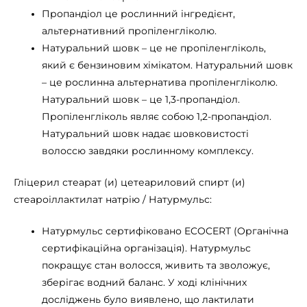
Пропандіол це рослинний інгредієнт,
альтернативний пропіленгліколю.
Натуральний шовк – це не пропіленгліколь,
який є бензиновим хімікатом. Натуральний шовк
– це рослинна альтернатива пропіленгліколю.
Натуральний шовк – це 1,3-пропандіол.
Пропіленгліколь являє собою 1,2-пропандіол.
Натуральний шовк надає шовковистості
волоссю завдяки рослинному комплексу.
Гліцерил стеарат (и) цетеариловий спирт (и)
стеароіллактилат натрію / Натурмульс:
Натурмульс сертифіковано ECOCERT (Органічна
сертифікаційна організація). Натурмульс
покращує стан волосся, живить та зволожує,
зберігає водний баланс. У ході клінічних
досліджень було виявлено, що лактилати