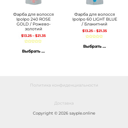
Фарба для волосся
Фарба для волосся
ІроІро 240 ROSE
ІроІро 60 LIGHT BLUE
GOLD / Рожево-
/ Блакитний
золотий
$
13.25
–
$
21.35
$
13.25
–
$
21.35
Оценка
0
Выбрать ...
Оценка
из
0
Выбрать ...
5
из
5
Политика конфиденциальности
Доставка
Copyright © 2026 sayple.online