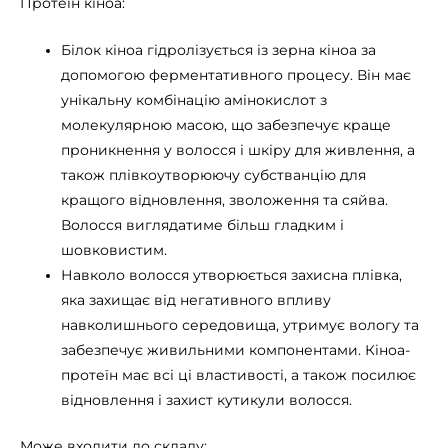
Протеїн кіноа:
Білок кіноа гідролізується із зерна кіноа за
допомогою ферментативного процесу. Він має
унікальну комбінацію амінокислот з
молекулярною масою, що забезпечує краще
проникнення у волосся і шкіру для живлення, а
також плівкоутворюючу субстванцію для
кращого відновлення, зволоження та сяйва.
Волосся виглядатиме більш гладким і
шовковистим.
Навколо волосся утворюється захисна плівка,
яка захищає від негативного впливу
навколишнього середовища, утримує вологу та
забезпечує живильними компонентами. Кіноа-
протеїн має всі ці властивості, а також посилює
відновлення і захист кутикули волосся.
Може входити до складу: