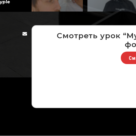
yple
Смотреть урок “М
фо
См