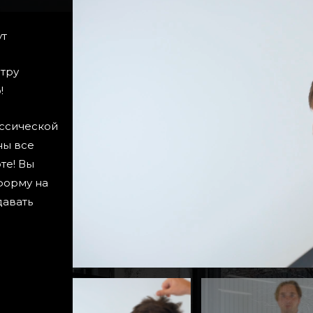
ут
етру
!
ассической
ны все
те! Вы
форму на
давать