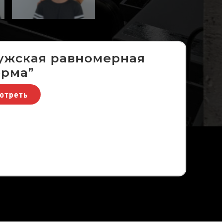
ужская равномерная
рма”
отреть