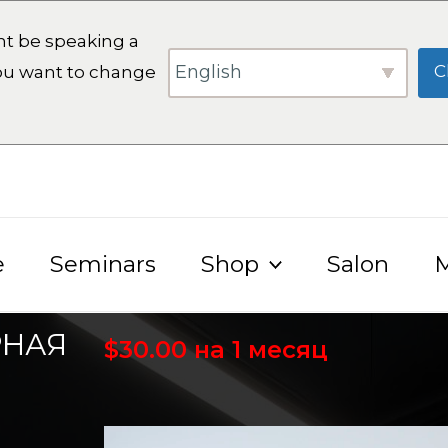
t be speaking a
English
C
you want to change
e
Seminars
Shop
Salon
M
РНАЯ
$
30.00
на 1 месяц