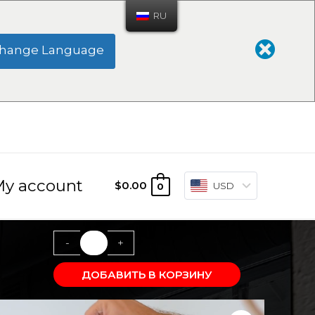
RU
hange Language
y account
$
0.00
USD
0
-
+
ДОБАВИТЬ В КОРЗИНУ