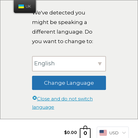
UK
We've detected you
might be speaking a
different language. Do
you want to change to:
English
Change Language
Close and do not switch
language
0
$
0.00
USD